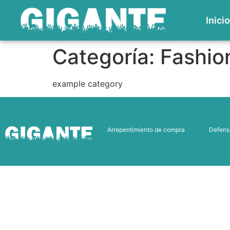
Inici
Categoría:
Fashio
example category
Arrepentimiento de compra
Defens